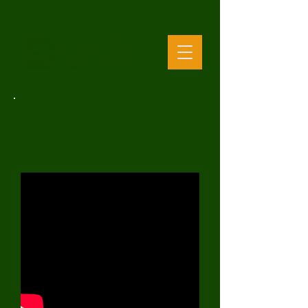
Fotogalerie - naše
chalupa & okolí